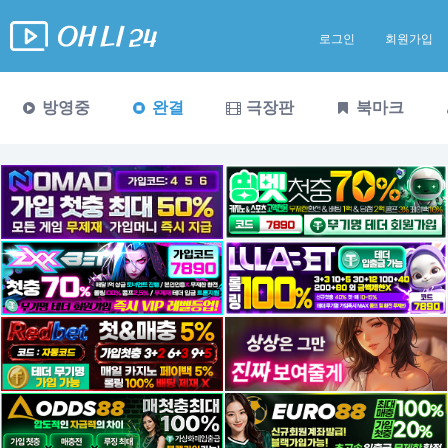
로그인
회원가입
방영중
완결
극장판
북마크