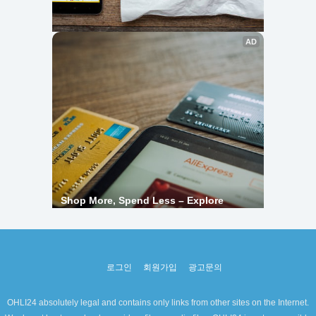
로그인
회원가입
광고문의
OHLI24 absolutely legal and contains only links from other sites on the Internet.