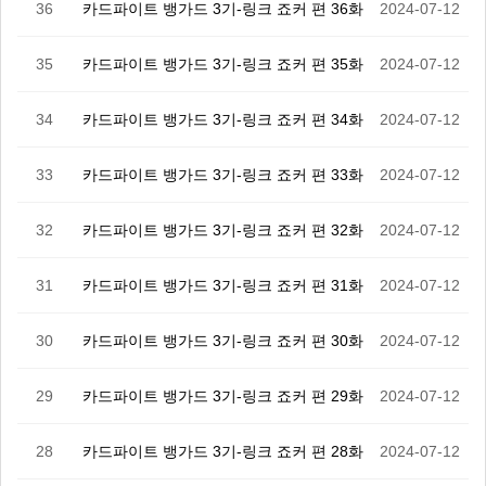
36
카드파이트 뱅가드 3기-링크 죠커 편 36화
2024-07-12
35
카드파이트 뱅가드 3기-링크 죠커 편 35화
2024-07-12
34
카드파이트 뱅가드 3기-링크 죠커 편 34화
2024-07-12
33
카드파이트 뱅가드 3기-링크 죠커 편 33화
2024-07-12
32
카드파이트 뱅가드 3기-링크 죠커 편 32화
2024-07-12
31
카드파이트 뱅가드 3기-링크 죠커 편 31화
2024-07-12
30
카드파이트 뱅가드 3기-링크 죠커 편 30화
2024-07-12
29
카드파이트 뱅가드 3기-링크 죠커 편 29화
2024-07-12
28
카드파이트 뱅가드 3기-링크 죠커 편 28화
2024-07-12