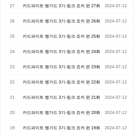
27
카드파이트 뱅가드 3기-링크 죠커 편 27화
2024-07-12
26
카드파이트 뱅가드 3기-링크 죠커 편 26화
2024-07-12
25
카드파이트 뱅가드 3기-링크 죠커 편 25화
2024-07-12
24
카드파이트 뱅가드 3기-링크 죠커 편 24화
2024-07-12
23
카드파이트 뱅가드 3기-링크 죠커 편 23화
2024-07-12
22
카드파이트 뱅가드 3기-링크 죠커 편 22화
2024-07-12
21
카드파이트 뱅가드 3기-링크 죠커 편 21화
2024-07-12
20
카드파이트 뱅가드 3기-링크 죠커 편 20화
2024-07-12
19
카드파이트 뱅가드 3기-링크 죠커 편 19화
2024-07-12