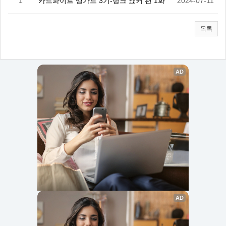
1
카드파이트 뱅가드 3기-링크 죠커 편 1화
2024-07-11
목록