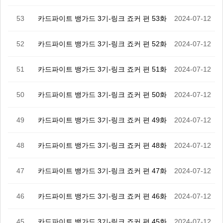
53
카드파이트 뱅가드 3기-링크 죠커 편 53화
2024-07-12
52
카드파이트 뱅가드 3기-링크 죠커 편 52화
2024-07-12
51
카드파이트 뱅가드 3기-링크 죠커 편 51화
2024-07-12
50
카드파이트 뱅가드 3기-링크 죠커 편 50화
2024-07-12
49
카드파이트 뱅가드 3기-링크 죠커 편 49화
2024-07-12
48
카드파이트 뱅가드 3기-링크 죠커 편 48화
2024-07-12
47
카드파이트 뱅가드 3기-링크 죠커 편 47화
2024-07-12
46
카드파이트 뱅가드 3기-링크 죠커 편 46화
2024-07-12
45
카드파이트 뱅가드 3기-링크 죠커 편 45화
2024-07-12