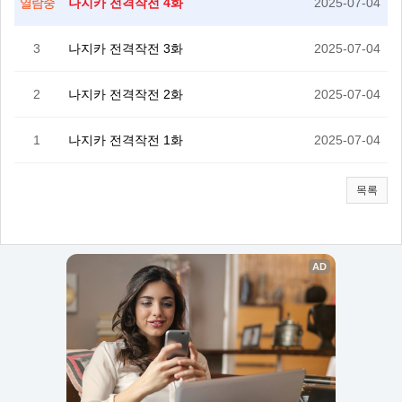
나지카 전격작전 4화
2025-07-04
열람중
3
나지카 전격작전 3화
2025-07-04
2
나지카 전격작전 2화
2025-07-04
1
나지카 전격작전 1화
2025-07-04
목록