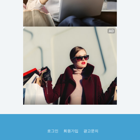
로그인
회원가입
광고문의