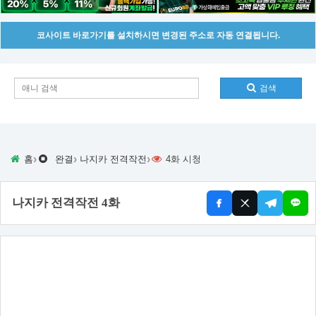
코사이트 바로가기를 설치하시면 변경된 주소로 자동 연결됩니다.
검색
›
›
›
홈
완결
나지카 전격작전
4화 시청
나지카 전격작전 4화