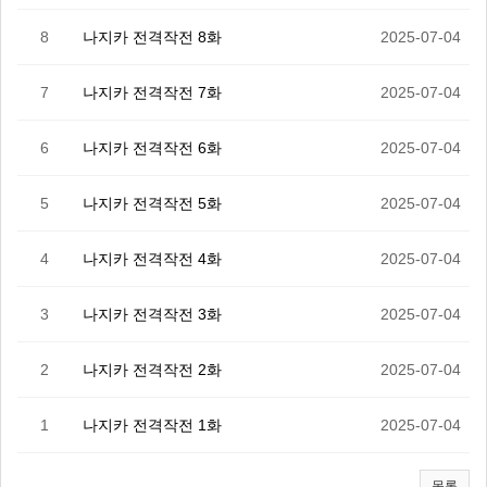
8
나지카 전격작전 8화
2025-07-04
7
나지카 전격작전 7화
2025-07-04
6
나지카 전격작전 6화
2025-07-04
5
나지카 전격작전 5화
2025-07-04
4
나지카 전격작전 4화
2025-07-04
3
나지카 전격작전 3화
2025-07-04
2
나지카 전격작전 2화
2025-07-04
1
나지카 전격작전 1화
2025-07-04
목록