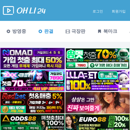
로그인
회원가입
방영중
완결
극장판
북마크