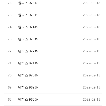
76
원피스 976화
2022-02-13
75
원피스 975화
2022-02-13
74
원피스 974화
2022-02-13
73
원피스 973화
2022-02-13
72
원피스 972화
2022-02-13
71
원피스 971화
2022-02-13
70
원피스 970화
2022-02-13
69
원피스 969화
2022-02-13
68
원피스 968화
2022-02-13