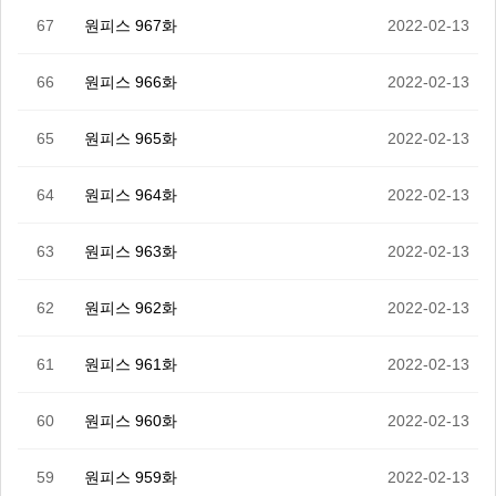
67
원피스 967화
2022-02-13
66
원피스 966화
2022-02-13
65
원피스 965화
2022-02-13
64
원피스 964화
2022-02-13
63
원피스 963화
2022-02-13
62
원피스 962화
2022-02-13
61
원피스 961화
2022-02-13
60
원피스 960화
2022-02-13
59
원피스 959화
2022-02-13