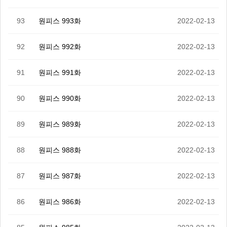
93
원피스 993화
2022-02-13
92
원피스 992화
2022-02-13
91
원피스 991화
2022-02-13
90
원피스 990화
2022-02-13
89
원피스 989화
2022-02-13
88
원피스 988화
2022-02-13
87
원피스 987화
2022-02-13
86
원피스 986화
2022-02-13