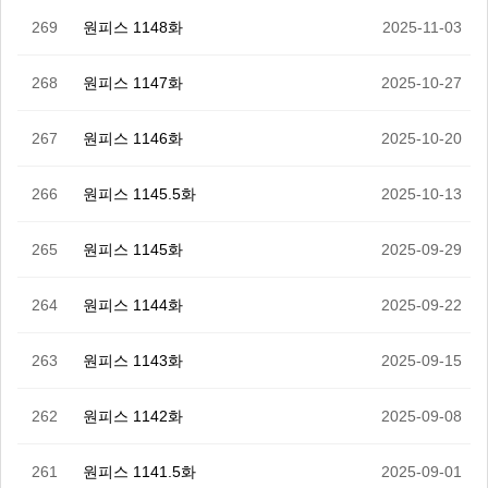
269
원피스 1148화
2025-11-03
268
원피스 1147화
2025-10-27
267
원피스 1146화
2025-10-20
266
원피스 1145.5화
2025-10-13
265
원피스 1145화
2025-09-29
264
원피스 1144화
2025-09-22
263
원피스 1143화
2025-09-15
262
원피스 1142화
2025-09-08
261
원피스 1141.5화
2025-09-01