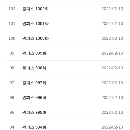
102
원피스 1002화
2022-02-13
101
원피스 1001화
2022-02-13
100
원피스 1000화
2022-02-13
99
원피스 999화
2022-02-13
98
원피스 998화
2022-02-13
97
원피스 997화
2022-02-13
96
원피스 996화
2022-02-13
95
원피스 995화
2022-02-13
94
원피스 994화
2022-02-13