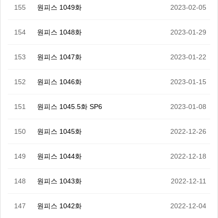
155
원피스 1049화
2023-02-05
154
원피스 1048화
2023-01-29
153
원피스 1047화
2023-01-22
152
원피스 1046화
2023-01-15
151
원피스 1045.5화 SP6
2023-01-08
150
원피스 1045화
2022-12-26
149
원피스 1044화
2022-12-18
148
원피스 1043화
2022-12-11
147
원피스 1042화
2022-12-04