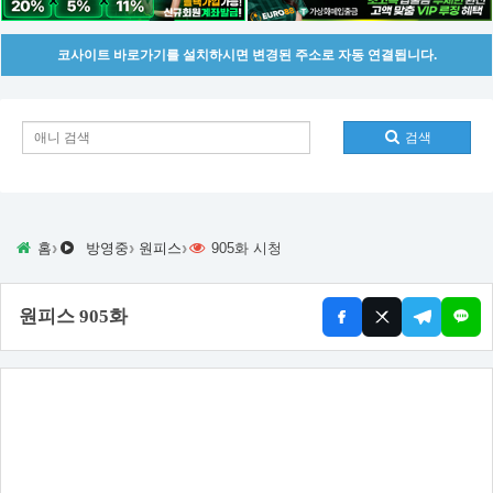
코사이트 바로가기를 설치하시면 변경된 주소로 자동 연결됩니다.
검색
›
›
›
홈
방영중
원피스
905화 시청
원피스 905화