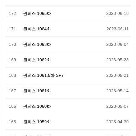
172
원피스 1065화
2023-06-18
171
원피스 1064화
2023-06-11
170
원피스 1063화
2023-06-04
169
원피스 1062화
2023-05-28
168
원피스 1061.5화 SP7
2023-05-21
167
원피스 1061화
2023-05-14
166
원피스 1060화
2023-05-07
165
원피스 1059화
2023-04-30