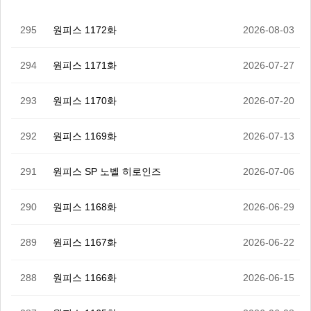
295
원피스 1172화
2026-08-03
294
원피스 1171화
2026-07-27
293
원피스 1170화
2026-07-20
292
원피스 1169화
2026-07-13
291
원피스 SP 노벨 히로인즈
2026-07-06
290
원피스 1168화
2026-06-29
289
원피스 1167화
2026-06-22
288
원피스 1166화
2026-06-15