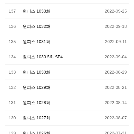
137
원피스 1033화
2022-09-25
136
원피스 1032화
2022-09-18
135
원피스 1031화
2022-09-11
134
원피스 1030.5화 SP4
2022-09-04
133
원피스 1030화
2022-08-29
132
원피스 1029화
2022-08-21
131
원피스 1028화
2022-08-14
130
원피스 1027화
2022-08-07
129
원피스 1026화
2022-07-31