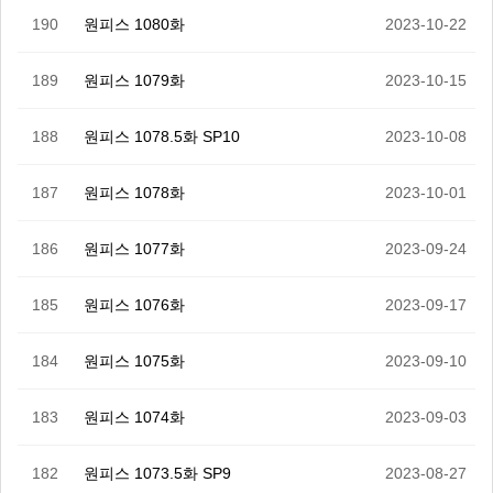
190
원피스 1080화
2023-10-22
189
원피스 1079화
2023-10-15
188
원피스 1078.5화 SP10
2023-10-08
187
원피스 1078화
2023-10-01
186
원피스 1077화
2023-09-24
185
원피스 1076화
2023-09-17
184
원피스 1075화
2023-09-10
183
원피스 1074화
2023-09-03
182
원피스 1073.5화 SP9
2023-08-27