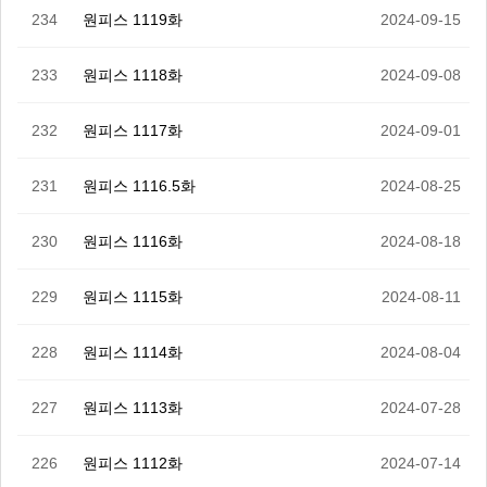
234
원피스 1119화
2024-09-15
233
원피스 1118화
2024-09-08
232
원피스 1117화
2024-09-01
231
원피스 1116.5화
2024-08-25
230
원피스 1116화
2024-08-18
229
원피스 1115화
2024-08-11
228
원피스 1114화
2024-08-04
227
원피스 1113화
2024-07-28
226
원피스 1112화
2024-07-14