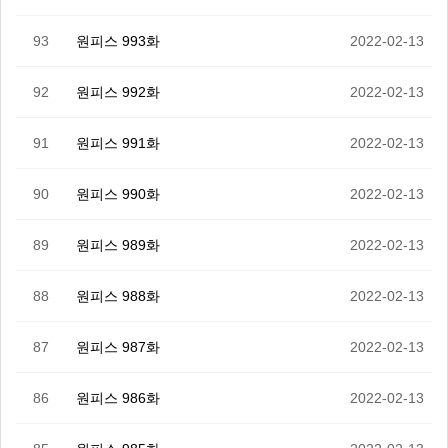
93
원피스 993화
2022-02-13
92
원피스 992화
2022-02-13
91
원피스 991화
2022-02-13
90
원피스 990화
2022-02-13
89
원피스 989화
2022-02-13
88
원피스 988화
2022-02-13
87
원피스 987화
2022-02-13
86
원피스 986화
2022-02-13