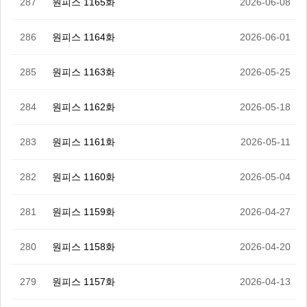
287
원피스 1165화
2026-06-08
286
원피스 1164화
2026-06-01
285
원피스 1163화
2026-05-25
284
원피스 1162화
2026-05-18
283
원피스 1161화
2026-05-11
282
원피스 1160화
2026-05-04
281
원피스 1159화
2026-04-27
280
원피스 1158화
2026-04-20
279
원피스 1157화
2026-04-13