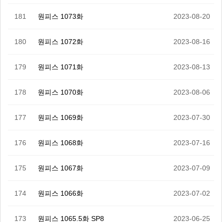
181
원피스 1073화
2023-08-20
180
원피스 1072화
2023-08-16
179
원피스 1071화
2023-08-13
178
원피스 1070화
2023-08-06
177
원피스 1069화
2023-07-30
176
원피스 1068화
2023-07-16
175
원피스 1067화
2023-07-09
174
원피스 1066화
2023-07-02
173
원피스 1065.5화 SP8
2023-06-25