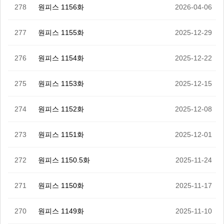
278
원피스 1156화
2026-04-06
277
원피스 1155화
2025-12-29
276
원피스 1154화
2025-12-22
275
원피스 1153화
2025-12-15
274
원피스 1152화
2025-12-08
273
원피스 1151화
2025-12-01
272
원피스 1150.5화
2025-11-24
271
원피스 1150화
2025-11-17
270
원피스 1149화
2025-11-10