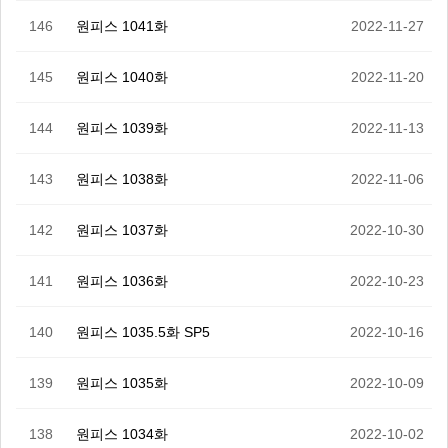
146
원피스 1041화
2022-11-27
145
원피스 1040화
2022-11-20
144
원피스 1039화
2022-11-13
143
원피스 1038화
2022-11-06
142
원피스 1037화
2022-10-30
141
원피스 1036화
2022-10-23
140
원피스 1035.5화 SP5
2022-10-16
139
원피스 1035화
2022-10-09
138
원피스 1034화
2022-10-02