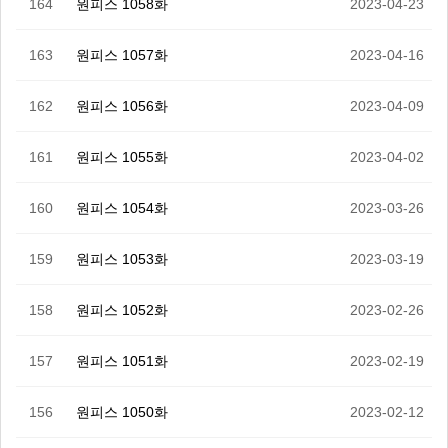
164
원피스 1058화
2023-04-23
163
원피스 1057화
2023-04-16
162
원피스 1056화
2023-04-09
161
원피스 1055화
2023-04-02
160
원피스 1054화
2023-03-26
159
원피스 1053화
2023-03-19
158
원피스 1052화
2023-02-26
157
원피스 1051화
2023-02-19
156
원피스 1050화
2023-02-12