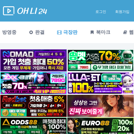
로그인
회원가입
방영중
완결
극장판
북마크
웹