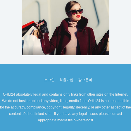
로그인
회원가입
광고문의
OHLI24 absolutely legal and contains only links from other sites on the Internet.
We do not host or upload any video, films, media files. OHLI24 is not responsible
for the accuracy, compliance, copyright, legality, decency, or any other aspect of the
content of other linked sites. If you have any legal issues please contact
appropriate media file owners/host