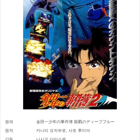
원제
金田一少年の事件簿 殺戮のディープブルー
원작
카나리 요자부로, 사토 후미야
감독
니시오 다이스케