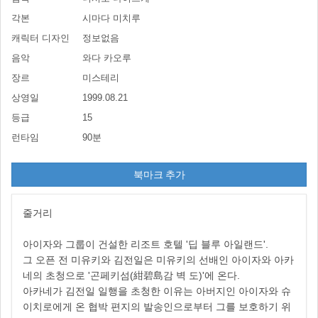
각본
시마다 미치루
캐릭터 디자인
정보없음
음악
와다 카오루
장르
미스테리
상영일
1999.08.21
등급
15
런타임
90분
북마크 추가
줄거리
아이자와 그룹이 건설한 리조트 호텔 '딥 블루 아일랜드'.
그 오픈 전 미유키와 김전일은 미유키의 선배인 아이자와 아카
네의 초청으로 '곤페키섬(紺碧島감 벽 도)'에 온다.
아카네가 김전일 일행을 초청한 이유는 아버지인 아이자와 슈
이치로에게 온 협박 편지의 발송인으로부터 그를 보호하기 위