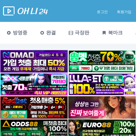
로그인
회원가입
방영중
완결
극장판
북마크