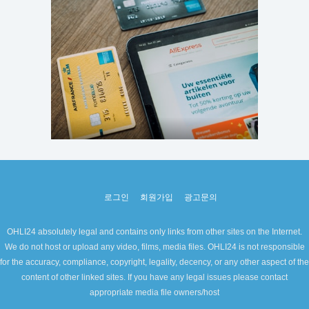
로그인
회원가입
광고문의
OHLI24 absolutely legal and contains only links from other sites on the Internet.
We do not host or upload any video, films, media files. OHLI24 is not responsible
for the accuracy, compliance, copyright, legality, decency, or any other aspect of the
content of other linked sites. If you have any legal issues please contact
appropriate media file owners/host