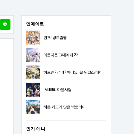
업데이트
원조! 뱅드림짱
아름다운 그대에게 2기
히로인? 성녀? 아니요, 올 워크스 메이
드 입니다! (자랑)
LV999의 마을사람
히든 카드가 많은 빅토리아
인기 애니