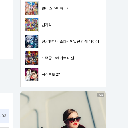
원피스 ( 901화 ~ )
닌자라
전생했더니 슬라임이었던 건에 대하여
4기
도주중 그레이트 미션
극주부도 2기
-03