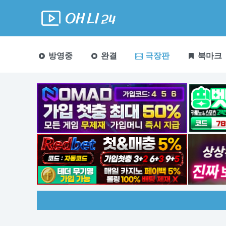
방영중
완결
극장판
북마크