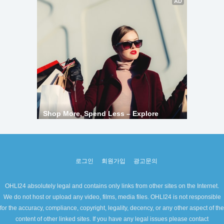
로그인
회원가입
광고문의
OHLI24 absolutely legal and contains only links from other sites on the Internet.
We do not host or upload any video, films, media files. OHLI24 is not responsible
for the accuracy, compliance, copyright, legality, decency, or any other aspect of the
content of other linked sites. If you have any legal issues please contact