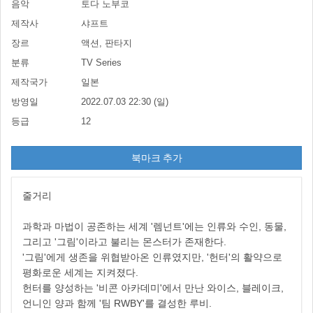
음악
토다 노부코
제작사
샤프트
장르
액션, 판타지
분류
TV Series
제작국가
일본
방영일
2022.07.03 22:30 (일)
등급
12
북마크 추가
줄거리
과학과 마법이 공존하는 세계 '렘넌트'에는 인류와 수인, 동물,
그리고 '그림'이라고 불리는 몬스터가 존재한다.
'그림'에게 생존을 위협받아온 인류였지만, '헌터'의 활약으로
평화로운 세계는 지켜졌다.
헌터를 양성하는 '비콘 아카데미'에서 만난 와이스, 블레이크,
언니인 양과 함께 '팀 RWBY'를 결성한 루비.