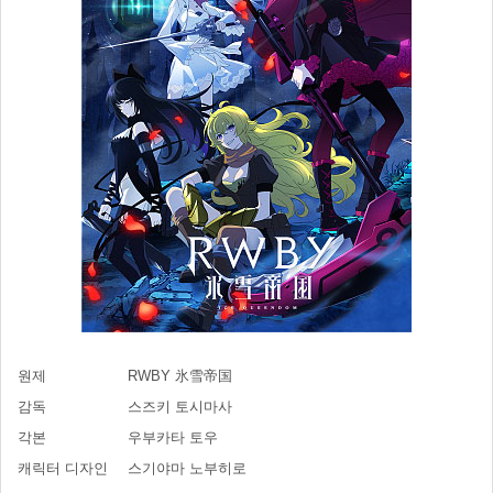
원제
RWBY 氷雪帝国
감독
스즈키 토시마사
각본
우부카타 토우
캐릭터 디자인
스기야마 노부히로