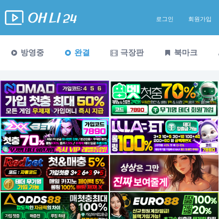
로그인
회원가입
방영중
완결
극장판
북마크