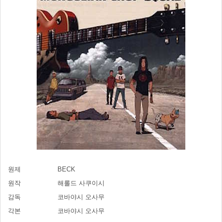
원제
BECK
원작
해롤드 사쿠이시
감독
코바야시 오사무
각본
코바야시 오사무