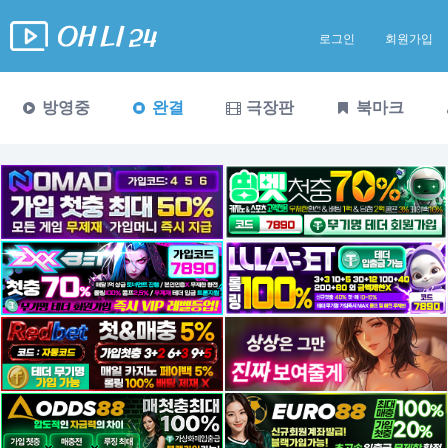
로그인
회원가입
방영중
완결
극장판
북마크