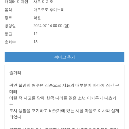
캐릭터 디자인
사토 미치오
음악
마츠모토 후미노리
장르
학원
방영일
2024.07.14 00:00 (일)
등급
12
총화수
13
북마크 추가
줄거리
원인 불명의 해수면 상승으로 지표의 대부분이 바다에 잠긴 근
미래.
어릴 적 사고를 당해 한쪽 다리를 잃은 소년 이카루가 나츠키
는
도시 생활을 포기하고 바닷가에 있는 시골 마을로 이사와 살게
되었다.