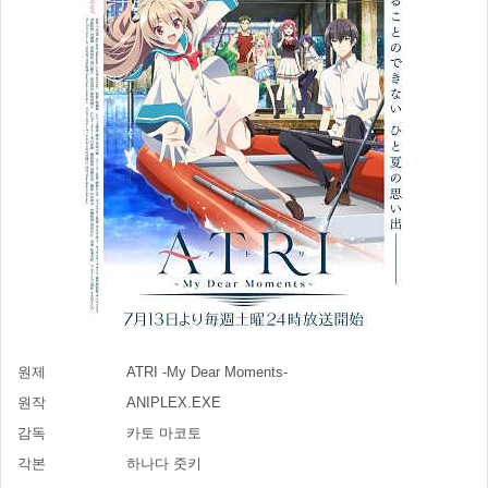
원제
ATRI -My Dear Moments-
원작
ANIPLEX.EXE
감독
카토 마코토
각본
하나다 줏키