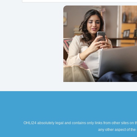
OHLI24 absolutely legal and contains only links from other sites on th
any other aspect of the 