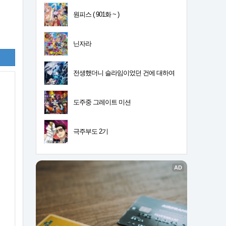
원피스 ( 901화 ~ )
닌자라
전생했더니 슬라임이었던 건에 대하여
4기
도주중 그레이트 미션
극주부도 2기