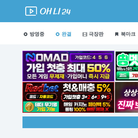
방영중
완결
극장판
북마크