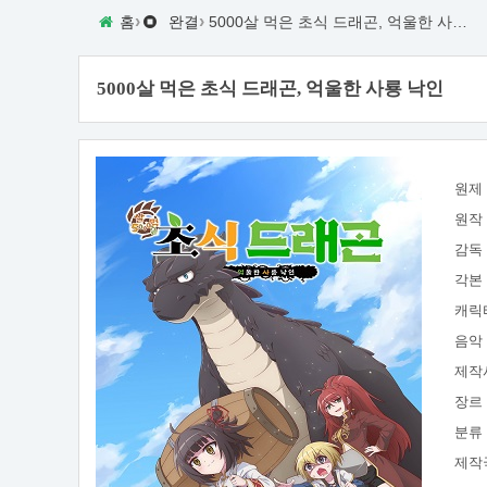
›
›
홈
완결
5000살 먹은 초식 드래곤, 억울한 사룡 낙인
5000살 먹은 초식 드래곤, 억울한 사룡 낙인
원제
원작
감독
각본
캐릭
음악
제작
장르
분류
제작