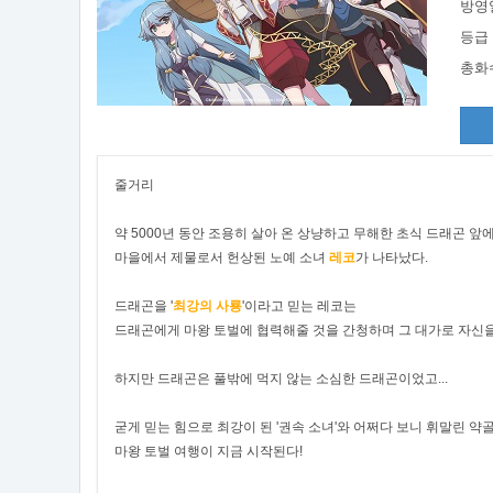
방영
등급
총화
줄거리
약 5000년 동안 조용히 살아 온 상냥하고 무해한 초식 드래곤 앞
마을에서 제물로서 헌상된 노예 소녀
레코
가 나타났다.
드래곤을 '
최강의 사룡
'이라고 믿는 레코는
드래곤에게 마왕 토벌에 협력해줄 것을 간청하며 그 대가로 자신을
하지만 드래곤은 풀밖에 먹지 않는 소심한 드래곤이었고...
굳게 믿는 힘으로 최강이 된 '권속 소녀'와 어쩌다 보니 휘말린 약골
마왕 토벌 여행이 지금 시작된다!