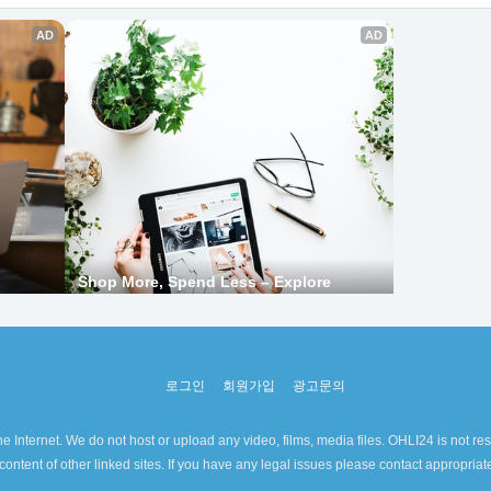
로그인
회원가입
광고문의
e Internet. We do not host or upload any video, films, media files. OHLI24 is not res
content of other linked sites. If you have any legal issues please contact appropria