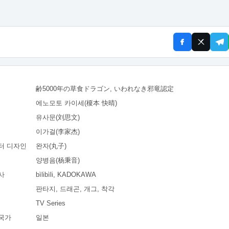
齢5000年の草食ドラゴン, いわれなき邪竜認定
에노모토 카이세(榎本 快晴)
유사문(刘思文)
이가걸(李家杰)
터 디자인
완자(丸子)
양병음(杨秉音)
사
bìlibìli, KADOKAWA
판타지, 드래곤, 개그, 착각
TV Series
국가
일본