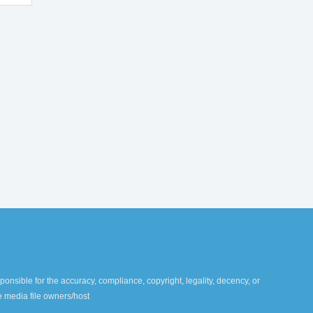
ponsible for the accuracy, compliance, copyright, legality, decency, or
te media file owners/host