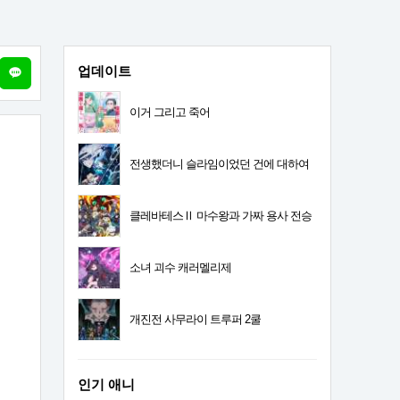
업데이트
이거 그리고 죽어
전생했더니 슬라임이었던 건에 대하여
4기
클레바테스Ⅱ 마수왕과 가짜 용사 전승
소녀 괴수 캐러멜리제
개진전 사무라이 트루퍼 2쿨
인기 애니