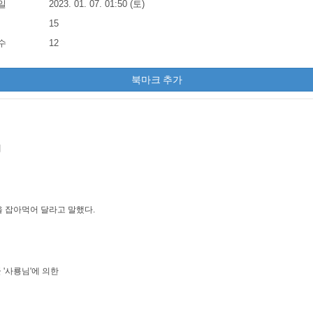
일
2023. 01. 07. 01:50 (토)
15
수
12
북마크 추가
에
 잡아먹어 달라고 말했다.
 '사룡님'에 의한