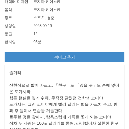
캐릭터 디자인
코지마 케이스케
음악
코지마 케이스케
장르
스포츠, 청춘
상영일
2025.09.19
등급
12
런타임
95분
북마크 추가
줄거리
선천적으로 발이 빠르고, 「친구」도 「있을 곳」도 손에 넣어
온 토가시와,
힘든 현실을 잊기 위해, 무작정 달렸던 전학생 코미야.
토가시는, 그런 코미야에게 빨리 달리는 법을 가르쳐 주고, 방
과 후 둘이서 연습을 거듭한다.
몰두할 것을 찾아내, 탐욕스럽게 기록을 쫓게 되는 코미야.
점차 두 사람은 100m 달리기를 통해, 라이벌이자 절친한 친구