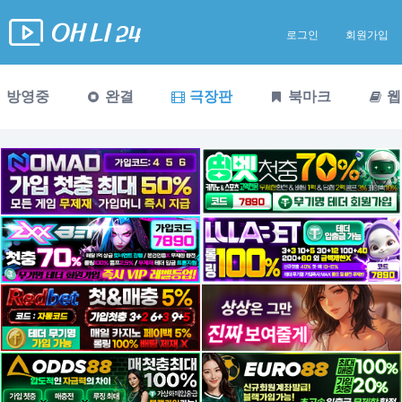
로그인
회원가입
방영중
완결
극장판
북마크
웹