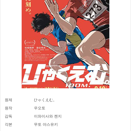
원제
ひゃくえむ。
원작
우오토
감독
이와이사와 켄지
각본
무토 야스유키