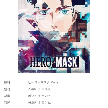
원제
ヒーローマスク Part2
원작
스튜디오 피에로
감독
아오키 히로야스
각본
아오키 히로야스