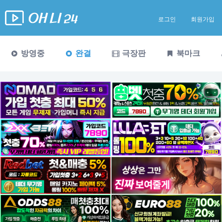
로그인
회원가입
방영중
완결
극장판
북마크