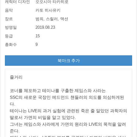
캐릭터 디자인
오오시마 타카히로
음악
카토 히사유키
장르
범죄, 스릴러, 액션
방영일
2019.08.23
등급
15
총화수
9
북마크 추가
줄거리
코너를 체포하고 테이나를 구출한 제임스와 사라는
SSC의 새로운 국장인 에드먼드 챈들러의 의도를 의심하게된
다.
테이나는 LIVE의 과거 실험에 관련된 죽은 줄 알았던 과학자의
딸로서 가면의 비밀을 알고 있었다.
그녀는 제임스와 사라에게 가면의 원리와 LIVE의 목적을 알려
준다.