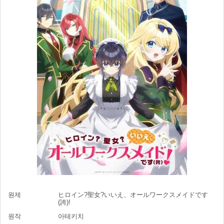
원제
ヒロイン?聖女?いいえ、オールワークスメイドです
(誇)!
원작
아테키치