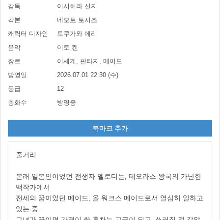
감독
이시히라 신지
각본
네모토 토시조
캐릭터 디자인
토쿠가와 에리
음악
이토 켄
장르
이세계, 판타지, 메이드
방영일
2026.07.01 22:30 (수)
등급
12
총화수
방영중
북마크 추가
줄거리
본래 일본인이었던 전생자 멜로디는, 테오라스 왕국의 가난한
백작가에서
전세의 꿈이었던 메이드, 올 워크스 메이드로서 열심히 일하고
있는 중.
그녀가 끓이면 가격이 싼 홍차는 고급이 되고, 쓰러질 것 같았