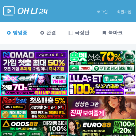
로그인
회원가입
방영중
완결
극장판
북마크