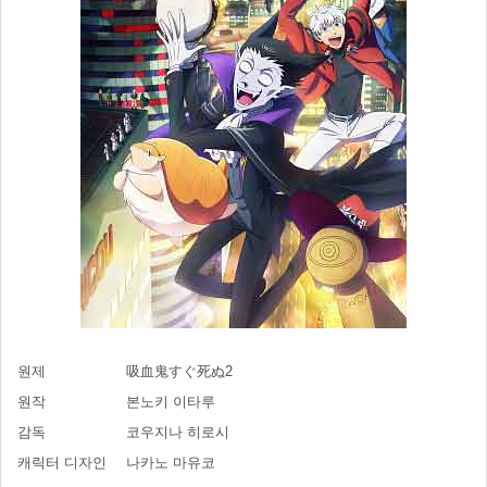
원제
吸血鬼すぐ死ぬ2
원작
본노키 이타루
감독
코우지나 히로시
캐릭터 디자인
나카노 마유코