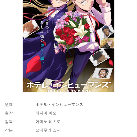
원제
ホテル・インヒューマンズ
원작
타지마 아오
감독
아미노 테츠로
각본
요네무라 쇼지