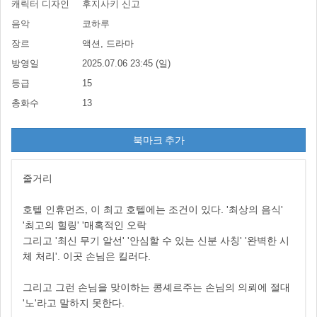
캐릭터 디자인
후지사키 신고
음악
코하루
장르
액션, 드라마
방영일
2025.07.06 23:45 (일)
등급
15
총화수
13
북마크 추가
줄거리
호텔 인휴먼즈, 이 최고 호텔에는 조건이 있다. '최상의 음식'
'최고의 힐링' '매혹적인 오락
그리고 '최신 무기 알선' '안심할 수 있는 신분 사칭' '완벽한 시
체 처리'. 이곳 손님은 킬러다.
그리고 그런 손님을 맞이하는 콩셰르주는 손님의 의뢰에 절대
'노'라고 말하지 못한다.