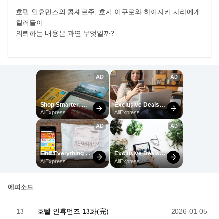
호텔 인휴먼즈의 콩셰르주, 호시 이쿠로와 하이자키 사라에게
킬러들이
의뢰하는 내용은 과연 무엇일까?
에피소드
13
호텔 인휴먼즈 13화(完)
2026-01-05