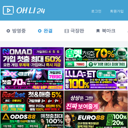
로그인
회원가입
방영중
완결
극장판
북마크