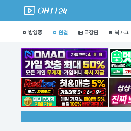
방영중
완결
극장판
북마크