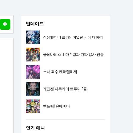
업데이트
전생했더니 슬라임이었던 건에 대하여
4기
클레바테스Ⅱ 마수왕과 가짜 용사 전승
소녀 괴수 캐러멜리제
개진전 사무라이 트루퍼 2쿨
뱅드림! 유메미타
인기 애니