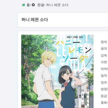
›
›
홈
완결
허니 레몬 소다
허니 레몬 소다
원제
원작
감독
각본
캐릭
음악
장르
방영
등급
총화