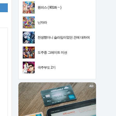
원피스 ( 901화 ~ )
닌자라
전생했더니 슬라임이었던 건에 대하여
4기
도주중 그레이트 미션
극주부도 2기