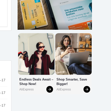
-17
-17
-17