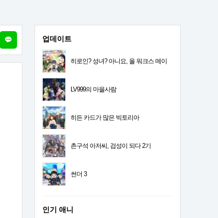
업데이트
히로인? 성녀? 아니요, 올 워크스 메이
드 입니다! (자랑)
LV999의 마을사람
히든 카드가 많은 빅토리아
촌구석 아저씨, 검성이 되다 2기
썬더 3
인기 애니