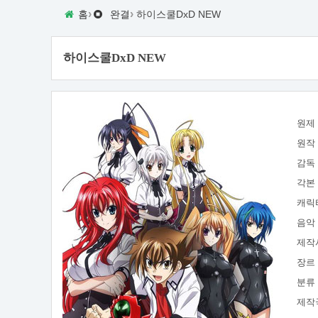
›
›
홈
완결
하이스쿨DxD NEW
하이스쿨DxD NEW
원제
원작
감독
각본
캐릭
음악
제작
장르
분류
제작