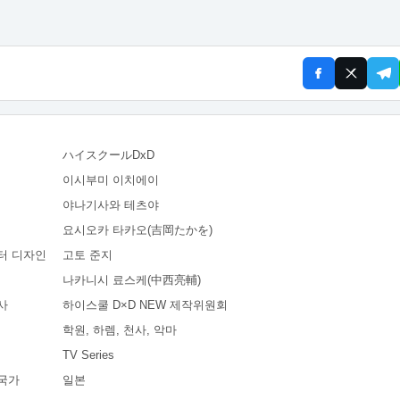
ハイスクールDxD
이시부미 이치에이
야나기사와 테츠야
요시오카 타카오(吉岡たかを)
터 디자인
고토 준지
나카니시 료스케(中西亮輔)
사
하이스쿨 D×D NEW 제작위원회
학원, 하렘, 천사, 악마
TV Series
국가
일본