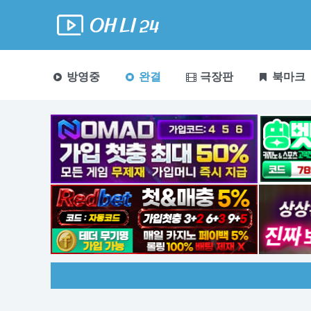
방영중
완결
극장판
북마크