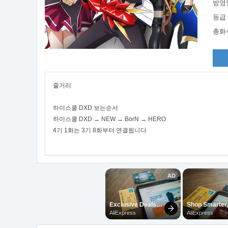
방영
등급
총화
줄거리
하이스쿨 DXD 보는순서
하이스쿨 DXD → NEW → BorN → HERO
4기 1화는 3기 8화부터 연결됩니다