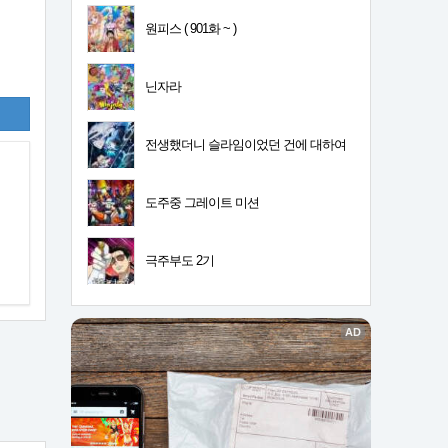
원피스 ( 901화 ~ )
닌자라
전생했더니 슬라임이었던 건에 대하여
4기
도주중 그레이트 미션
극주부도 2기