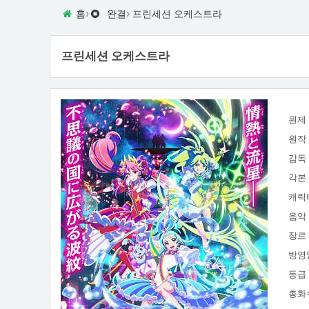
›
›
홈
완결
프린세션 오케스트라
프린세션 오케스트라
원제
원작
감독
각본
캐릭
음악
장르
방영
등급
총화