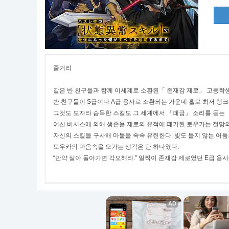
줄거리
같은 반 친구들과 함께 이세계로 소환된「 존재감 제로」 고등학
반 친구들이 S급이나 A급 용사로 소환되는 가운데 홀로 최저 랭크
그것도 모자라 습득한 스킬도 그 세계에서 「폐급」 소리를 듣는 
여신 비시스에 의해 생존율 제로의 유적에 폐기된 토우카는 절망
자신의 스킬을 구사해 마물을 속속 유린한다. 빛도 들지 않는 어둠
토우카의 마음속을 오가는 생각은 단 하나였다.
“만약 살아 돌아가면 각오해라.” 일찍이 존재감 제로였던 E급 용사