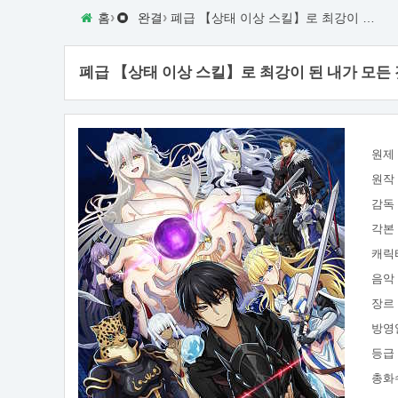
›
›
홈
완결
폐급 【상태 이상 스킬】로 최강이 된 내가 모든 것을 유린하기까지
폐급 【상태 이상 스킬】로 최강이 된 내가 모든
원제
원작
감독
각본
캐릭
음악
장르
방영
등급
총화