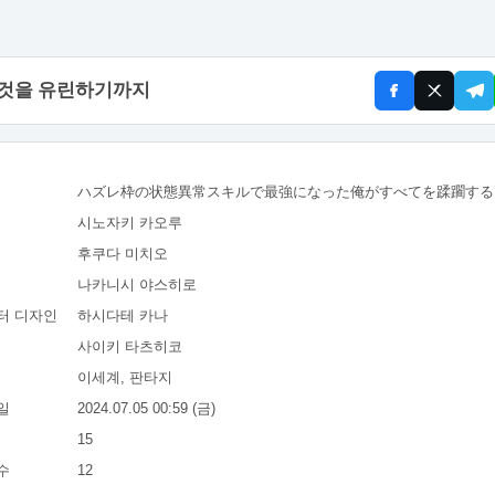
 것을 유린하기까지
ハズレ枠の状態異常スキルで最強になった俺がすべてを蹂躙する
시노자키 카오루
후쿠다 미치오
나카니시 야스히로
터 디자인
하시다테 카나
사이키 타츠히코
이세계, 판타지
일
2024.07.05 00:59 (금)
15
수
12