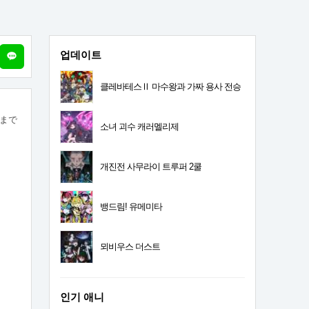
업데이트
클레바테스Ⅱ 마수왕과 가짜 용사 전승
まで
소녀 괴수 캐러멜리제
개진전 사무라이 트루퍼 2쿨
뱅드림! 유메미타
뫼비우스 더스트
인기 애니