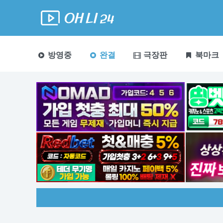
방영중
완결
극장판
북마크