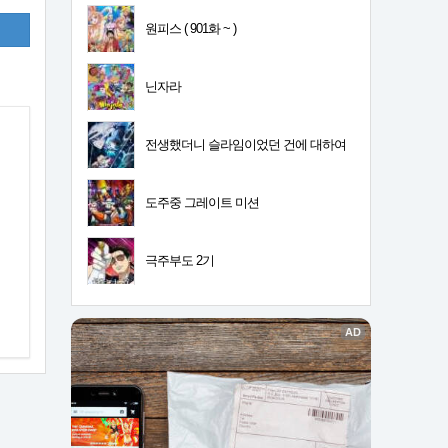
원피스 ( 901화 ~ )
닌자라
전생했더니 슬라임이었던 건에 대하여
4기
도주중 그레이트 미션
극주부도 2기