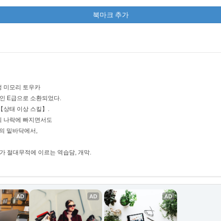
북마크 추가
생 미모리 토우카
인 E급으로 소환되었다.
【상태 이상 스킬】.
의 나락에 빠지면서도
의 밑바닥에서,
가 절대무적에 이르는 역습담, 개막.