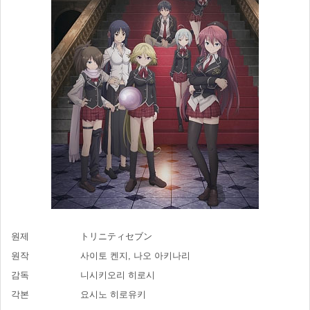
원제
トリニティセブン
원작
사이토 켄지, 나오 아키나리
감독
니시키오리 히로시
각본
요시노 히로유키