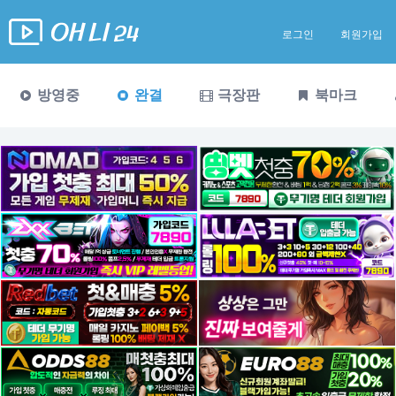
로그인
회원가입
방영중
완결
극장판
북마크