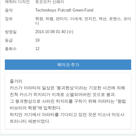
캐릭터 디자인
토모오카 신페이
음악
Technoboys Pulcraft Green-Fund
장르
학원, 하렘, 판타지, 이세계, 먼치킨, 액션, 로맨스, 코미
디
방영일
2014.10.08 01:40 (수)
등급
19
총화수
12
북마크 추가
줄거리
카스가 아라타의 일상은 '붕괴현상'이라는 기묘한 사건에 의해
친척 카스가 히지리가 이계로 소멸되어버린 것으로 붕괴.
그 붕괴현상으로 사라진 히지리를 구하기 위해 아라타는 "왕립
비브리아 학원"에 입학한다.
하지만 거기에서 아라타를 기다리고 있던 것은 미소녀 마도사
트리니티 세븐이었다.