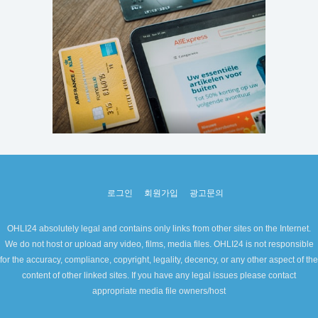
로그인
회원가입
광고문의
OHLI24 absolutely legal and contains only links from other sites on the Internet.
We do not host or upload any video, films, media files. OHLI24 is not responsible
for the accuracy, compliance, copyright, legality, decency, or any other aspect of the
content of other linked sites. If you have any legal issues please contact
appropriate media file owners/host