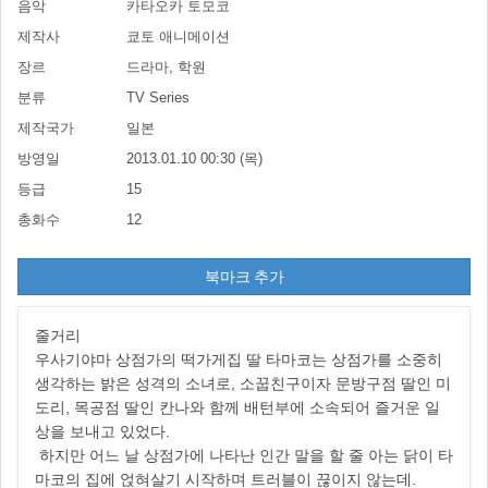
음악
카타오카 토모코
제작사
쿄토 애니메이션
장르
드라마, 학원
분류
TV Series
제작국가
일본
방영일
2013.01.10 00:30 (목)
등급
15
총화수
12
북마크 추가
줄거리
우사기야마 상점가의 떡가게집 딸 타마코는 상점가를 소중히
생각하는 밝은 성격의 소녀로, 소꿉친구이자 문방구점 딸인 미
도리, 목공점 딸인 칸나와 함께 배턴부에 소속되어 즐거운 일
상을 보내고 있었다.
하지만 어느 날 상점가에 나타난 인간 말을 할 줄 아는 닭이 타
마코의 집에 얹혀살기 시작하며 트러블이 끊이지 않는데.