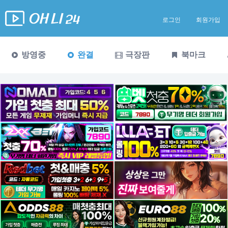
로그인
회원가입
방영중
완결
극장판
북마크