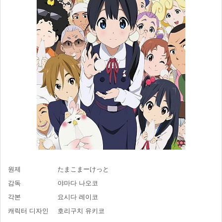
원제
たまこまーけっと
감독
야마다 나오코
각본
요시다 레이코
캐릭터 디자인
호리구치 유키코