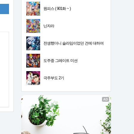
원피스 ( 901화 ~ )
닌자라
전생했더니 슬라임이었던 건에 대하여
4기
도주중 그레이트 미션
극주부도 2기