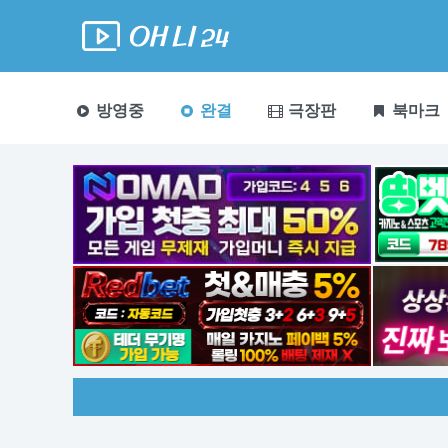
방영중
완결
극장판
북마크