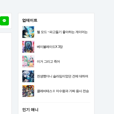
업데이트
헬 모드 ~파고들기 좋아하는 게이머는
폐급 설정 이세계에서 무쌍한다~ 2기
베이블레이드X 3장
이거 그리고 죽어
전생했더니 슬라임이었던 건에 대하여
4기
클레바테스Ⅱ 마수왕과 가짜 용사 전승
인기 애니