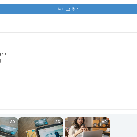
북마크 추가
여자!
가