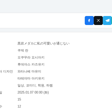
黒岩メダカに私の可愛いが通じない
쿠제 란
오쿠무라 요시아키
후데야스 카즈유키
터 디자인
와타나베 마유미
타테야마 아키유키
일상, 코미디, 학원, 하렘
일
2025.01.07 00:00 (화)
15
수
12