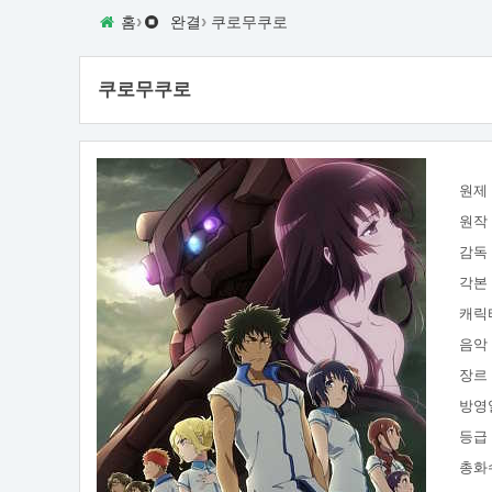
›
›
홈
완결
쿠로무쿠로
쿠로무쿠로
원제
원작
감독
각본
캐릭
음악
장르
방영
등급
총화