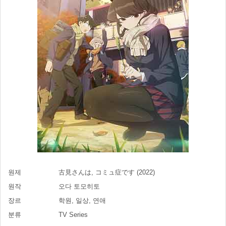
원제
古見さんは, コミュ症です (2022)
원작
오다 토모히토
장르
학원, 일상, 연애
분류
TV Series