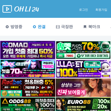
로그인
회원가입
방영중
완결
극장판
북마크