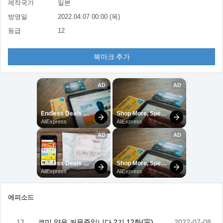
제작국가
일본
방영일
2022.04.07 00:00 (목)
등급
12
북마크 추가
에피소드
12
코미 양은 커뮤증입니다 2기 12화(完)
2022-07-08