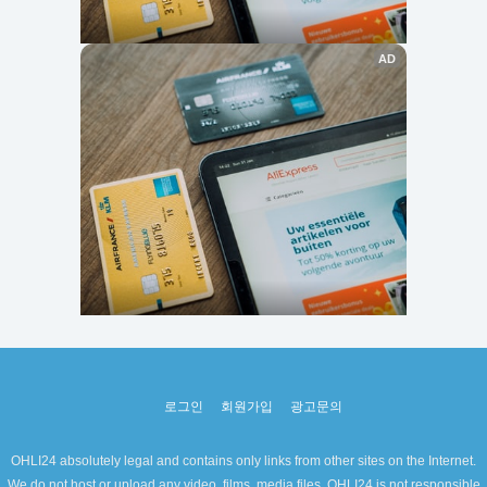
로그인
회원가입
광고문의
OHLI24 absolutely legal and contains only links from other sites on the Internet.
We do not host or upload any video, films, media files. OHLI24 is not responsible