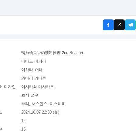
鴨乃橋ロンの禁断推理 2nd Season
아마노 아키라
이하타 쇼타
와타리 와타루
터 디자인
이시카와 마사카즈
츠지 요우
추리, 서스펜스, 미스테리
일
2024.10.07 22:30 (월)
12
수
13