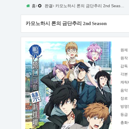
›
›
홈
완결
카모노하시 론의 금단추리 2nd Season
카모노하시 론의 금단추리 2nd Season
원제
원작
감독
각본
캐릭
음악
장르
방영
등급
총화