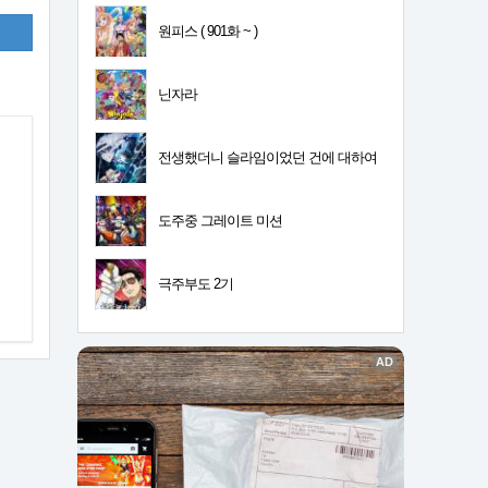
원피스 ( 901화 ~ )
닌자라
전생했더니 슬라임이었던 건에 대하여
4기
도주중 그레이트 미션
극주부도 2기