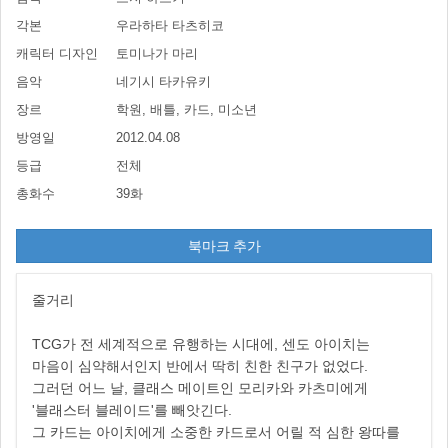
각본
우라하타 타츠히코
캐릭터 디자인
토미나가 마리
음악
네기시 타카유키
장르
학원, 배틀, 카드, 미소년
방영일
2012.04.08
등급
전체
총화수
39화
북마크 추가
줄거리
TCG가 전 세계적으로 유행하는 시대에, 센도 아이치는
마음이 심약해서인지 반에서 딱히 친한 친구가 없었다.
그러던 어느 날, 클래스 메이트인 모리카와 카츠미에게
'블래스터 블레이드'를 빼앗긴다.
그 카드는 아이치에게 소중한 카드로서 어릴 적 심한 왕따를