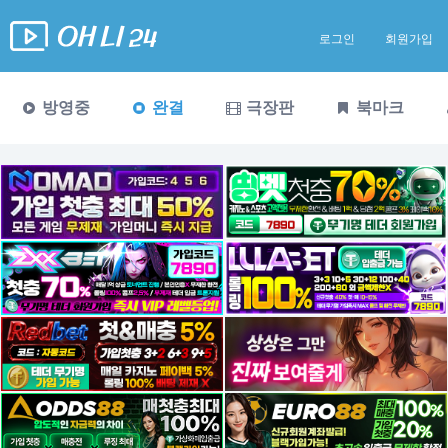
로그인
회원가입
방영중
완결
극장판
북마크