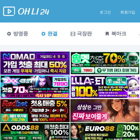
로그인
회원가입
방영중
완결
극장판
북마크