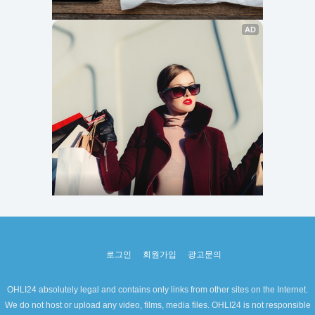
로그인
회원가입
광고문의
OHLI24 absolutely legal and contains only links from other sites on the Internet.
We do not host or upload any video, films, media files. OHLI24 is not responsible