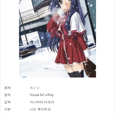
원제
カノン
원작
Visual Art`s/Key
감독
이시하라 타츠야
각본
시모 후미히코