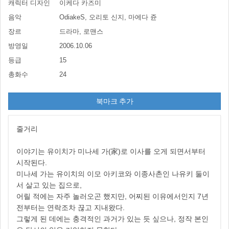
캐릭터 디자인
이케다 카즈미
음악
OdiakeS, 오리토 신지, 마에다 쥰
장르
드라마, 로맨스
방영일
2006.10.06
등급
15
총화수
24
북마크 추가
줄거리
이야기는 유이치가 미나세 가(家)로 이사를 오게 되면서부터
시작된다.
미나세 가는 유이치의 이모 아키코와 이종사촌인 나유키 둘이
서 살고 있는 집으로,
어릴 적에는 자주 놀러오곤 했지만, 어찌된 이유에서인지 7년
전부터는 연락조차 끊고 지내왔다.
그렇게 된 데에는 충격적인 과거가 있는 듯 싶으나, 정작 본인