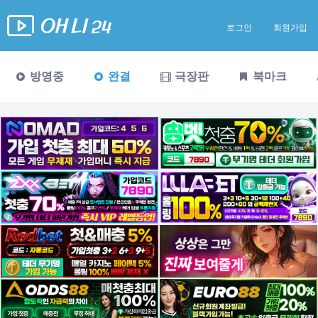
로그인
회원가입
방영중
완결
극장판
북마크