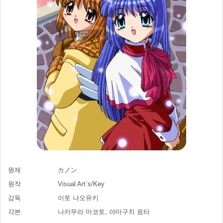
원제
カノン
원작
Visual Art`s/Key
감독
이토 나오유키
각본
나카무라 마코토, 야마구치 료타