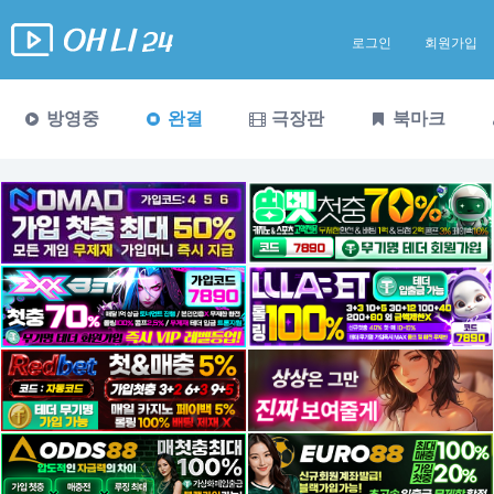
로그인
회원가입
방영중
완결
극장판
북마크