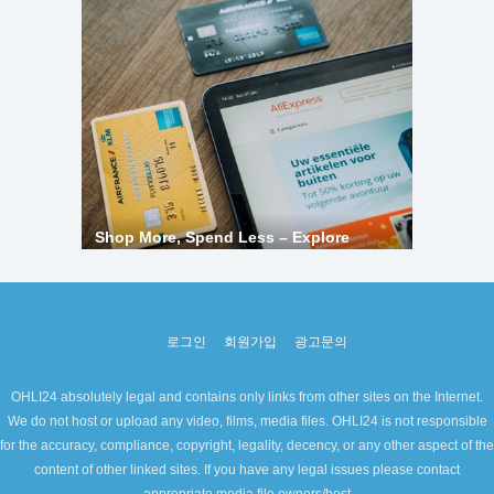
로그인
회원가입
광고문의
OHLI24 absolutely legal and contains only links from other sites on the Internet.
We do not host or upload any video, films, media files. OHLI24 is not responsible
for the accuracy, compliance, copyright, legality, decency, or any other aspect of the
content of other linked sites. If you have any legal issues please contact