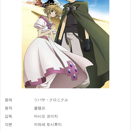
원제
ツバサ・クロニクル
원작
클램프
감독
마시모 코이치
각본
카와세 토시후미