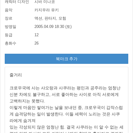
캐릭터 디자인
시바 미나코
음악
카지우라 유키
장르
액션, 판타지, 모험
방영일
2005.04.09 18:30 (토)
등급
12
총화수
26
북마크 추가
줄거리
크로우국에 사는 샤오랑과 사쿠라는 평민과 공주라는 엄청난
신분 차에도 불구하고, 서로 좋아하는 사이로 아직 서로에게
고백하지는 못했다.
이렇게 마음만 쌓여가는 날을 보내던 중, 크로우국이 갑작스럽
게 습격당하는 일이 발생한다. 이들 세력이 노리는 것은 사쿠
라에게 숨겨져
있는 각성되지 않은 엄청난 힘. 결국 사쿠라는 이 알 수 없는 세