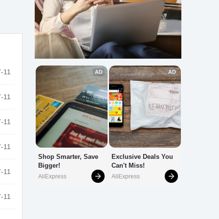
-11
-11
-11
-11
-11
-11