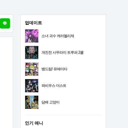
업데이트
소녀 괴수 캐러멜리제
개진전 사무라이 트루퍼 2쿨
뱅드림! 유메미타
뫼비우스 더스트
담배 고양이
인기 애니