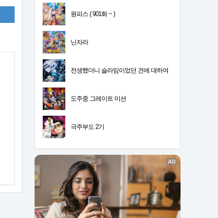
원피스 ( 901화 ~ )
닌자라
전생했더니 슬라임이었던 건에 대하여
4기
도주중 그레이트 미션
극주부도 2기