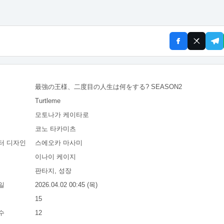
最強の王様、二度目の人生は何をする? SEASON2
Turtleme
모토나가 케이타로
코노 타카미츠
터 디자인
스에오카 마사미
이나이 케이지
판타지, 성장
일
2026.04.02 00:45 (목)
15
수
12