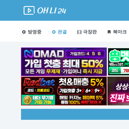
방영중
완결
극장판
북마크