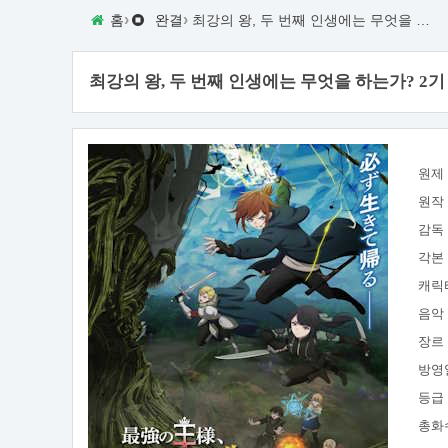
›
›
홈
완결
최강의 왕, 두 번째 인생에는 무엇을 하는가? 2기
최강의 왕, 두 번째 인생에는 무엇을 하는가? 2기
원제
원작
감독
각본
캐릭
음악
장르
방영
등급
총화