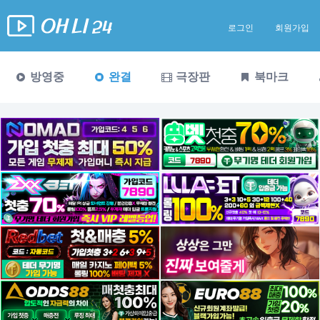
로그인
회원가입
방영중
완결
극장판
북마크