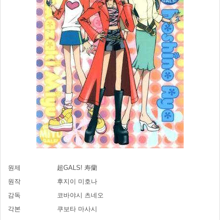
원제
超GALS! 寿蘭
원작
후지이 미호나
감독
코바야시 츠네오
각본
쿠보타 마사시