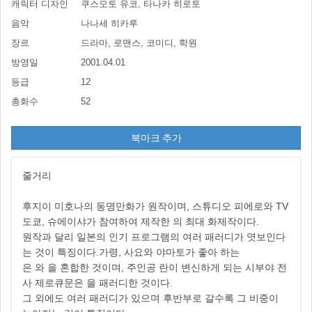
캐릭터 디자인
쿠스모토 유코, 타나카 히로토
음악
나나세 히카루
장르
드라마, 로맨스, 코미디, 학원
방영일
2001.04.01
등급
12
총화수
52
북마크 추가
줄거리
후지이 미호나의 동명만화가 원작이며, 스튜디오 피에로와 TV
도쿄, 슈에이샤가 참여하여 제작한 의 최대 화제작이다.
원작과 달리 일본의 인기 프로그램의 여러 패러디가 엿보인다
는 것이 특징이다.가령, 사요와 야마토가 좋아 하는
은 와 을 혼합한 것이며, 주인공 란이 변신하게 되는 시부야 전
사 제로큐문은 을 패러디한 것이다.
그 외에도 여러 패러디가 있으며 후반부로 갈수록 그 비중이