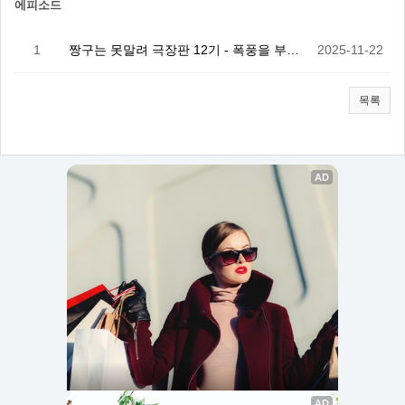
에피소드
1
짱구는 못말려 극장판 12기 - 폭풍을 부르는 석양의 …
2025-11-22
목록