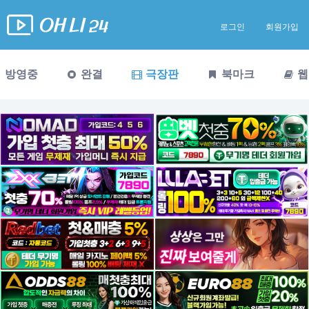
로그인
회원가입
방영중
완결
극장판
북마크
웹