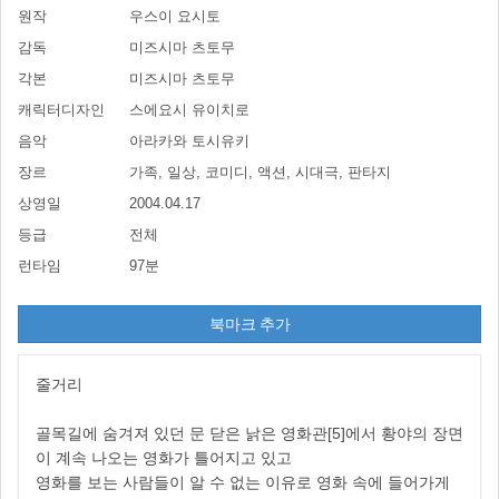
원작
우스이 요시토
감독
미즈시마 츠토무
각본
미즈시마 츠토무
캐릭터디자인
스에요시 유이치로
음악
아라카와 토시유키
장르
가족, 일상, 코미디, 액션, 시대극, 판타지
상영일
2004.04.17
등급
전체
런타임
97분
북마크 추가
줄거리
골목길에 숨겨져 있던 문 닫은 낡은 영화관[5]에서 황야의 장면
이 계속 나오는 영화가 틀어지고 있고
영화를 보는 사람들이 알 수 없는 이유로 영화 속에 들어가게