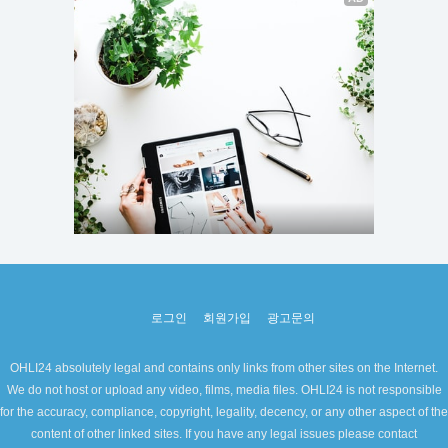
로그인
회원가입
광고문의
OHLI24 absolutely legal and contains only links from other sites on the Internet.
We do not host or upload any video, films, media files. OHLI24 is not responsible
for the accuracy, compliance, copyright, legality, decency, or any other aspect of the
content of other linked sites. If you have any legal issues please contact