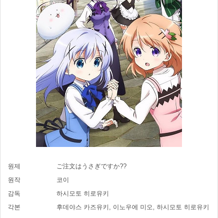
원제
ご注文はうさぎですか??
원작
코이
감독
하시모토 히로유키
각본
후데야스 카즈유키, 이노우에 미오, 하시모토 히로유키