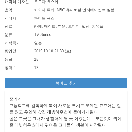
캐릭터 디자인
오쿠다 요스케
음악
카와다 루카, NBC 유니버설 엔터테이멘트 일본
제작사
화이트 폭스
장르
카페, 메이드, 학원, 코미디, 일상, 치유물
분류
TV Series
제작국가
일본
방영일
2015.10.10 21:30 (토)
등급
15
총화수
12
북마크 추가
줄거리
고등학교에 입학하게 되어 새로운 도시로 오게된 코코아는 길
을 잃고 우연히 찻집 래빗하우스에 들어가게된다.
실은 그곳은 그녀가 생활하게 될 곳 이었는데... 모든것이 귀여
운 래빗하우스에서 귀여운 그녀들의 생활이 시작된다.