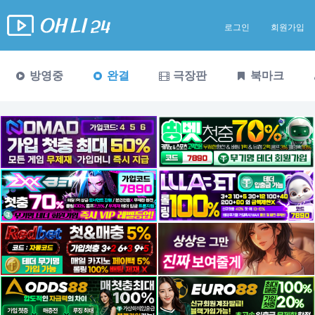
로그인
회원가입
방영중
완결
극장판
북마크