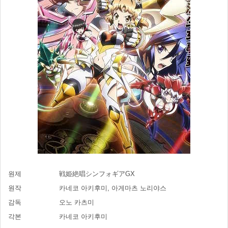
원제
戦姫絶唱シンフォギアGX
원작
카네코 아키후미, 아게마츠 노리야스
감독
오노 카츠미
각본
카네코 아키후미