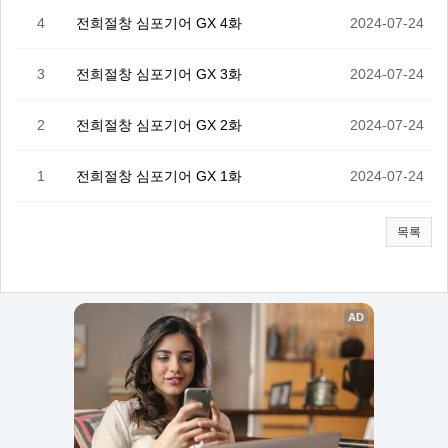
4
전희절창 심포기어 GX 4화
2024-07-24
3
전희절창 심포기어 GX 3화
2024-07-24
2
전희절창 심포기어 GX 2화
2024-07-24
1
전희절창 심포기어 GX 1화
2024-07-24
목록