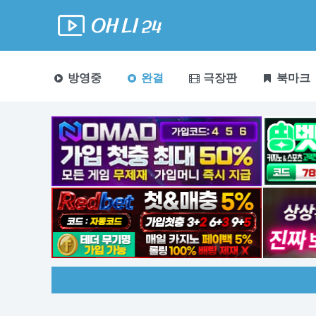
방영중
완결
극장판
북마크