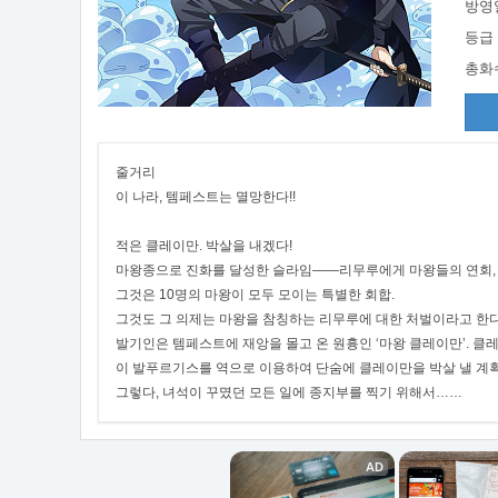
방영
등급
총화
줄거리
이 나라, 템페스트는 멸망한다!!
적은 클레이만. 박살을 내겠다!
마왕종으로 진화를 달성한 슬라임――리무루에게 마왕들의 연회, 
그것은 10명의 마왕이 모두 모이는 특별한 회합.
그것도 그 의제는 마왕을 참칭하는 리무루에 대한 처벌이라고 한다
발기인은 템페스트에 재앙을 몰고 온 원흉인 ‘마왕 클레이만’. 클
이 발푸르기스를 역으로 이용하여 단숨에 클레이만을 박살 낼 계획
그렇다, 녀석이 꾸몄던 모든 일에 종지부를 찍기 위해서……