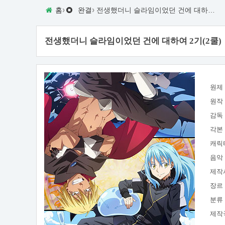
›
›
홈
완결
전생했더니 슬라임이었던 건에 대하여 2기(2쿨)
전생했더니 슬라임이었던 건에 대하여 2기(2쿨)
원제
원작
감독
각본
캐릭
음악
제작
장르
분류
제작