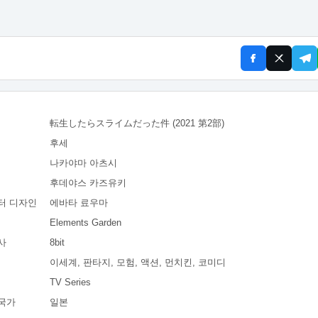
転生したらスライムだった件 (2021 第2部)
후세
나카야마 아츠시
후데야스 카즈유키
터 디자인
에바타 료우마
Elements Garden
사
8bit
이세계, 판타지, 모험, 액션, 먼치킨, 코미디
TV Series
국가
일본