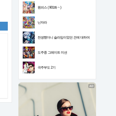
원피스 ( 901화 ~ )
닌자라
전생했더니 슬라임이었던 건에 대하여
4기
도주중 그레이트 미션
극주부도 2기