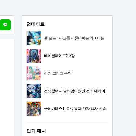
업데이트
헬 모드 ~파고들기 좋아하는 게이머는
폐급 설정 이세계에서 무쌍한다~ 2기
베이블레이드X 3장
이거 그리고 죽어
전생했더니 슬라임이었던 건에 대하여
4기
클레바테스Ⅱ 마수왕과 가짜 용사 전승
인기 애니