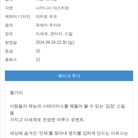
각본
나카니시 야스히로
캐릭터 디자인
야히로 유코
음악
유메미 쿠지라
장르
이세계, 판타지, 스킬
방영일
2024.09.29 23:30 (일)
등급
15
총화수
12
북마크 추가
줄거리
사람들의 재능과 스테이터스를 꿰뚫어 볼 수 있는 '감정' 스킬
을
가지고 이세계로 전생한 아루스 로벤트.
세상에 숨겨진 '인재'를 찾아내 영지를 강하게 만드는 아르스는