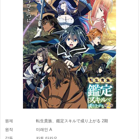
원제
転生貴族、鑑定スキルで成り上がる 2期
원작
미래인 A
감독
카토 타카오