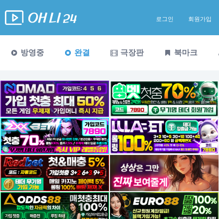
로그인
회원가입
방영중
완결
극장판
북마크