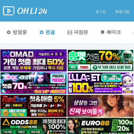
로그인
회원가입
방영중
완결
극장판
북마크