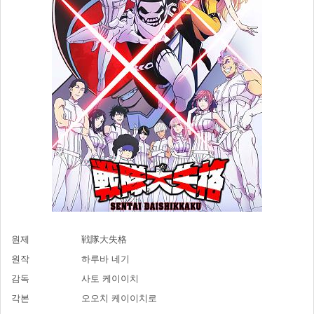
원제
戦隊大失格
원작
하루바 네기
감독
사토 케이이치
각본
오오치 케이이치로