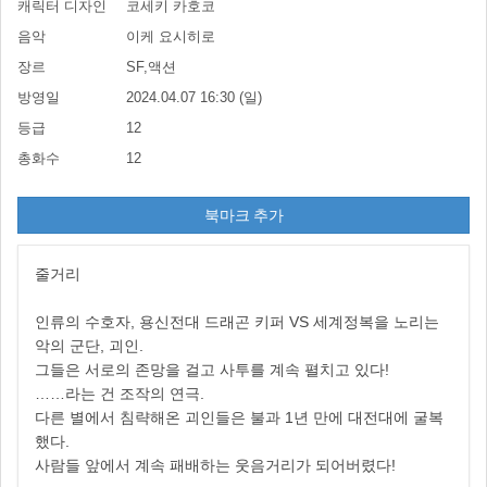
캐릭터 디자인
코세키 카호코
음악
이케 요시히로
장르
SF,액션
방영일
2024.04.07 16:30 (일)
등급
12
총화수
12
북마크 추가
줄거리
인류의 수호자, 용신전대 드래곤 키퍼 VS 세계정복을 노리는
악의 군단, 괴인.
그들은 서로의 존망을 걸고 사투를 계속 펼치고 있다!
……라는 건 조작의 연극.
다른 별에서 침략해온 괴인들은 불과 1년 만에 대전대에 굴복
했다.
사람들 앞에서 계속 패배하는 웃음거리가 되어버렸다!