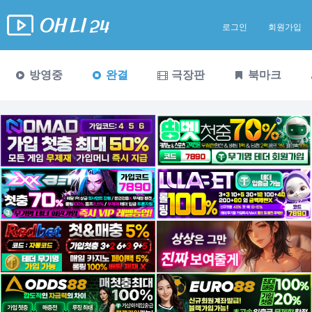
로그인
회원가입
방영중
완결
극장판
북마크