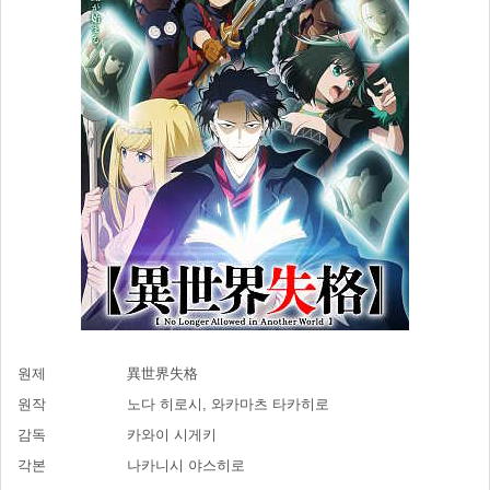
원제
異世界失格
원작
노다 히로시, 와카마츠 타카히로
감독
카와이 시게키
각본
나카니시 야스히로