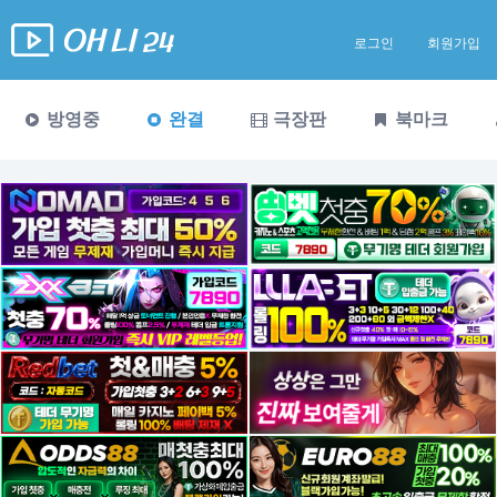
로그인
회원가입
방영중
완결
극장판
북마크