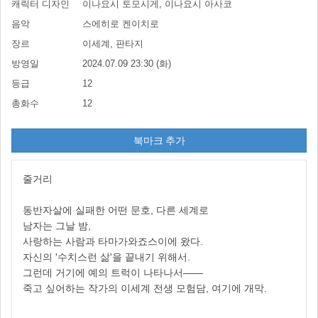
캐릭터 디자인
이나요시 토모시게, 이나요시 아사코
음악
스에히로 켄이치로
장르
이세계, 판타지
방영일
2024.07.09 23:30 (화)
등급
12
총화수
12
북마크 추가
줄거리
동반자살에 실패한 어떤 문호, 다른 세계로
남자는 그날 밤,
사랑하는 사람과 타마가와죠스이에 왔다.
자신의 '수치스런 삶'을 끝내기 위해서.
그런데 거기에 예의 트럭이 나타나서――
죽고 싶어하는 작가의 이세계 전생 모험담, 여기에 개막.