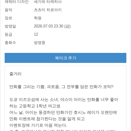
캐릭터 디자인
세가와 타케히사
음악
츠츠미 히로아키
장르
학원
방영일
2026.07.03 23:30 (금)
등급
12
총화수
방영중
북마크 추가
줄거리
만화를 그리는 기쁨, 괴로움, 그 전부를 담은 만화가 코믹!!
도쿄 이즈오섬에 사는 소녀, 야스미 아이는 만화를 너무 좋아
하는 고등학교 1학년 여고생.
어느 날, 아이는 동경하던 만화가인 호시노 레이가 오랜만에
만화 이벤트에 참가한다는 것을 알게 되고
이벤트장에 가기로 마음 먹는다.