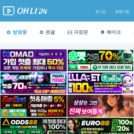
로그인
회원가입
방영중
완결
극장판
북마크