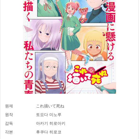
원제
これ描いて死ね
원작
토요다 미노루
감독
아카기 히로아키
각본
후쿠다 히로코