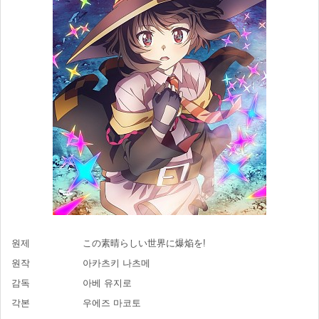
원제
この素晴らしい世界に爆焔を!
원작
아카츠키 나츠메
감독
아베 유지로
각본
우에즈 마코토