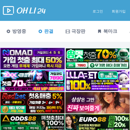
로그인
회원가입
방영중
완결
극장판
북마크