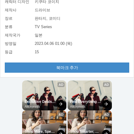
캐릭터 디자인
키쿠타 코이치
제작사
드라이브
장르
판타지, 코미디
분류
TV Series
제작국가
일본
방영일
2023.04.06 01:00 (목)
등급
15
북마크 추가