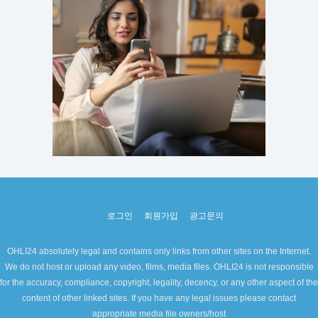
로그인
회원가입
광고문의
OHLI24 absolutely legal and contains only links from other sites on the Internet.
We do not host or upload any video, films, media files. OHLI24 is not responsible
for the accuracy, compliance, copyright, legality, decency, or any other aspect of the
content of other linked sites. If you have any legal issues please contact
appropriate media file owners/host