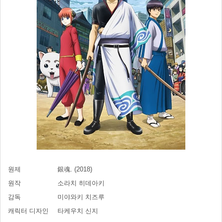
원제
銀魂. (2018)
원작
소라치 히데아키
감독
미야와키 치즈루
캐릭터 디자인
타케우치 신지