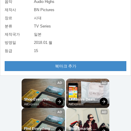
음악
Audio Highs
제작사
BN Pictures
장르
시대
분류
TV Series
제작국가
일본
방영일
2018.01.월
등급
15
북마크 추가