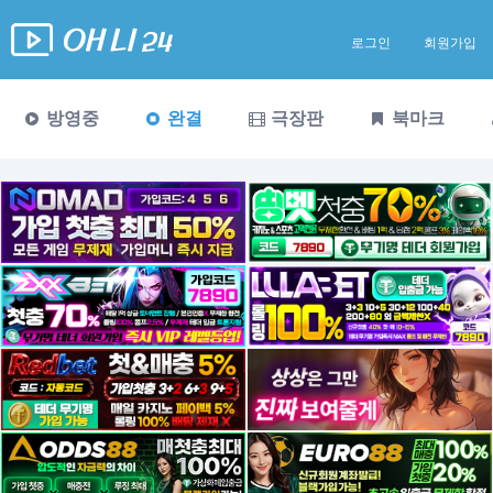
로그인
회원가입
방영중
완결
극장판
북마크