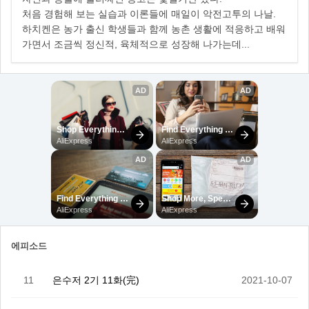
처음 경험해 보는 실습과 이론들에 매일이 악전고투의 나날.
하치켄은 농가 출신 학생들과 함께 농촌 생활에 적응하고 배워
가면서 조금씩 정신적, 육체적으로 성장해 나가는데...
에피소드
11
은수저 2기 11화(完)
2021-10-07