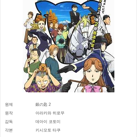
원제
銀の匙 2
원작
아라카와 히로무
감독
데아이 코토미
각본
키시모토 타쿠