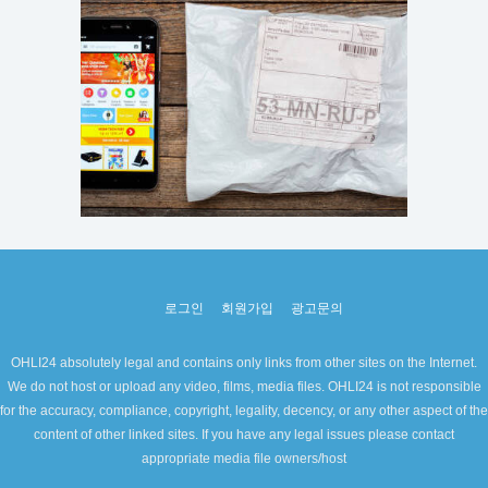
로그인
회원가입
광고문의
OHLI24 absolutely legal and contains only links from other sites on the Internet.
We do not host or upload any video, films, media files. OHLI24 is not responsible
for the accuracy, compliance, copyright, legality, decency, or any other aspect of the
content of other linked sites. If you have any legal issues please contact
appropriate media file owners/host