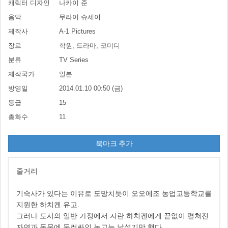
캐릭터 디자인
나카이 준
음악
무라이 슈세이
제작사
A-1 Pictures
장르
학원, 드라마, 코미디
분류
TV Series
제작국가
일본
방영일
2014.01.10 00:50 (금)
등급
15
총화수
11
북마크 추가
줄거리
기숙사가 있다는 이유로 도망치듯이 오오에조 농업고등학교를
지원한 하치켄 유고.
그러나 도시의 일반 가정에서 자란 하치켄에게 끝없이 펼쳐진
자연과 동물에 둘러싸인 농고는 낯설기만 했다.