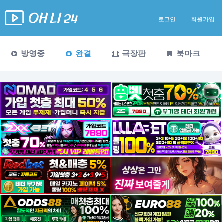
로그인
회원가입
방영중
완결
극장판
북마크