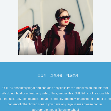
로그인
회원가입
광고문의
OHLI24 absolutely legal and contains only links from other sites on the Internet.
We do not host or upload any video, films, media files. OHLI24 is not responsible
for the accuracy, compliance, copyright, legality, decency, or any other aspect of the
content of other linked sites. If you have any legal issues please contact
appropriate media file owners/host