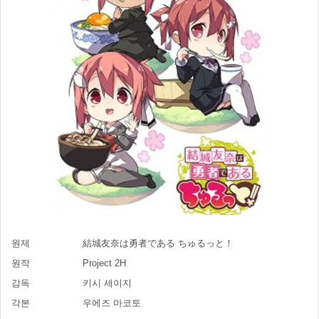
원제
結城友奈は勇者である ちゅるっと！
원작
Project 2H
감독
키시 세이지
각본
우에즈 마코토