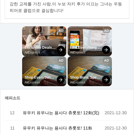
강한 교제를 가진 사람,이 누보 자키 후가 이끄는 그녀는 우동
히어로 클럽으로 결심합니다!
에피소드
12
유우키 유우나는 용사다 츄룻토! 12화(完)
2021-12-30
11
유우키 유우나는 용사다 츄룻토! 11화
2021-12-30