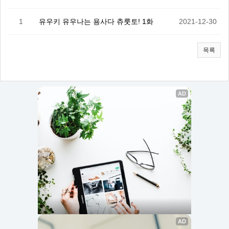
1
유우키 유우나는 용사다 츄룻토! 1화
2021-12-30
목록