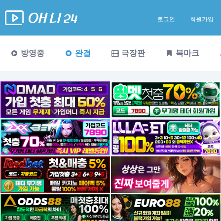
로그인
회원가입
방영중
완결
극장판
북마크