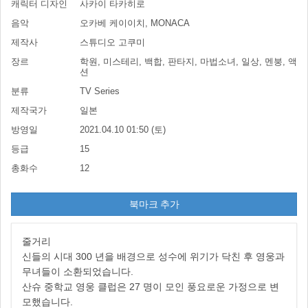
캐릭터 디자인
사카이 타카히로
음악
오카베 케이이치, MONACA
제작사
스튜디오 고쿠미
장르
학원, 미스테리, 백합, 판타지, 마법소녀, 일상, 멘붕, 액
션
분류
TV Series
제작국가
일본
방영일
2021.04.10 01:50 (토)
등급
15
총화수
12
북마크 추가
줄거리
신들의 시대 300 년을 배경으로 성수에 위기가 닥친 후 영웅과
무녀들이 소환되었습니다.
산슈 중학교 영웅 클럽은 27 명이 모인 풍요로운 가정으로 변
모했습니다.