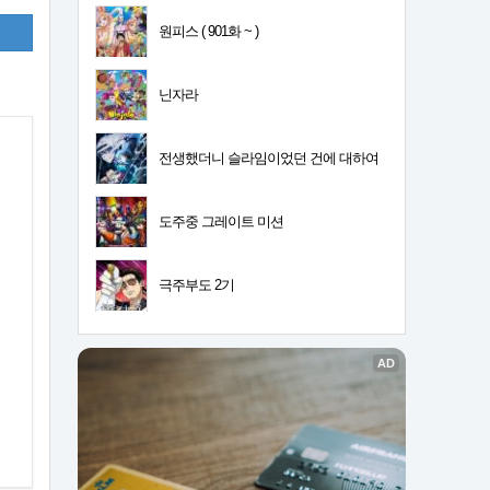
원피스 ( 901화 ~ )
닌자라
전생했더니 슬라임이었던 건에 대하여
4기
도주중 그레이트 미션
극주부도 2기