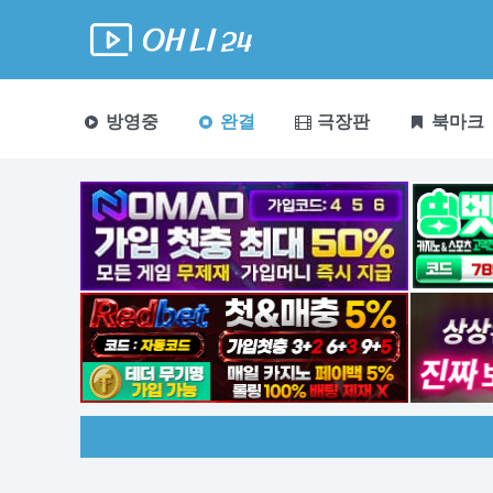
방영중
완결
극장판
북마크