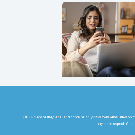
OHLI24 absolutely legal and contains only links from other sites on th
any other aspect of the 