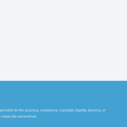
ponsible for the accuracy, compliance, copyright, legality, decency, or
te media file owners/host