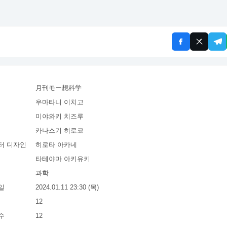
月刊モー想科学
우마타니 이치고
미야와키 치즈루
카나스기 히로코
터 디자인
히로타 아카네
타테야마 아키유키
과학
일
2024.01.11 23:30 (목)
12
수
12