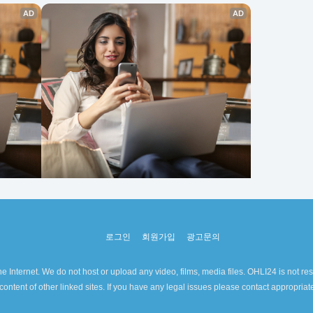
로그인
회원가입
광고문의
e Internet. We do not host or upload any video, films, media files. OHLI24 is not res
content of other linked sites. If you have any legal issues please contact appropria