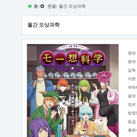
›
›
홈
완결
월간 모상과학
월간 모상과학
원제
원작
감독
각본
캐릭
음악
장르
방영
등급
총화