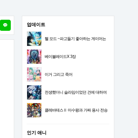
업데이트
헬 모드 ~파고들기 좋아하는 게이머는
폐급 설정 이세계에서 무쌍한다~ 2기
베이블레이드X 3장
이거 그리고 죽어
전생했더니 슬라임이었던 건에 대하여
4기
클레바테스Ⅱ 마수왕과 가짜 용사 전승
인기 애니