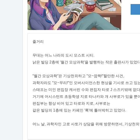
줄거리
무대는 어느 나라의 도시 모스트 시티.
낡은 빌딩 2층에 '월간 모상과학'을 발행하는 작은 출판사가 있었다
"월간 모상과학"은 기상천외하고 "모~깜짝!"할만한 사건,
과학자라도 "모~무리!"인 오버사이언스한 현상을 기사로 쓰고 있
스태프는 미인 편집장 캐서린 수와 편집자 타로 J 스즈키밖에 없다
거기에 어시스턴트 초등학생 지로 타나카와 개 사부로가 있을 뿐이
편집부는 항상 비어 있고 타로와 지로, 사부로는
같은 빌딩의 1층에 있는 카페인 '록'에 틀어박히고 있었다.
어느 날, 과학자인 고로 사토가 상담을 위해 방문하면서, 기상천