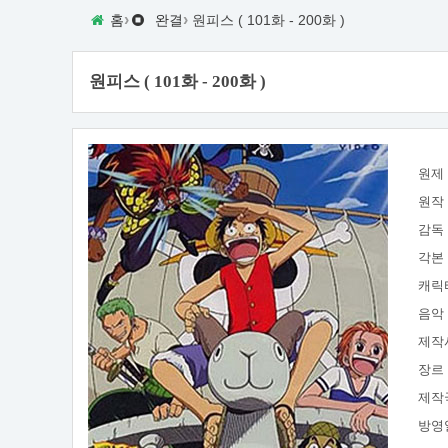
›
›
홈
완결
원피스 ( 101화 - 200화 )
원피스 ( 101화 - 200화 )
원제
원작
감독
각본
캐릭
음악
제작
장르
제작
방영