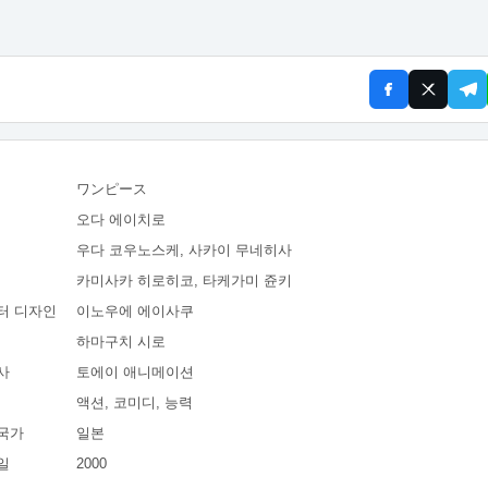
ワンピース
오다 에이치로
우다 코우노스케, 사카이 무네히사
카미사카 히로히코, 타케가미 쥰키
터 디자인
이노우에 에이사쿠
하마구치 시로
사
토에이 애니메이션
액션, 코미디, 능력
국가
일본
일
2000