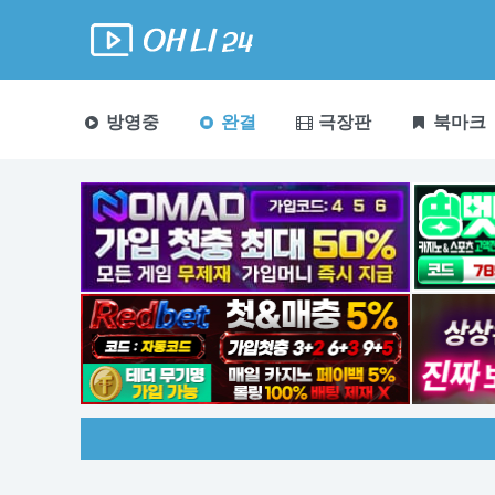
방영중
완결
극장판
북마크