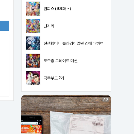
원피스 ( 901화 ~ )
닌자라
전생했더니 슬라임이었던 건에 대하여
4기
도주중 그레이트 미션
극주부도 2기