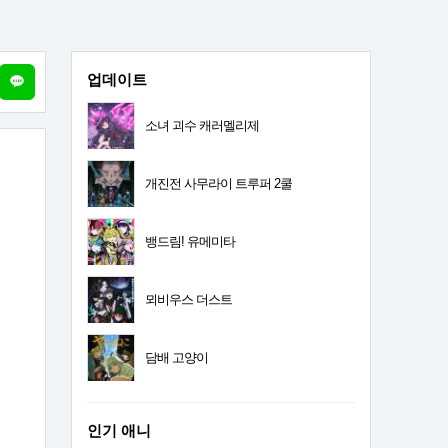
업데이트
소녀 괴수 캐러멜리제
개진전 사무라이 트루퍼 2쿨
뱅드림! 유메미타
뫼비우스 더스트
담배 고양이
인기 애니